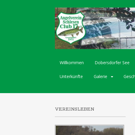
Skip
Willkommen
Dobersdorfer See
to
content
Unterkünfte
Galerie
Gesch
VEREINSLEBEN