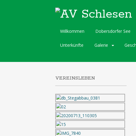
Skip
Willkommen
Dobersdorfer See
to
content
Unterkünfte
Galerie
Gesch
VEREINSLEBEN